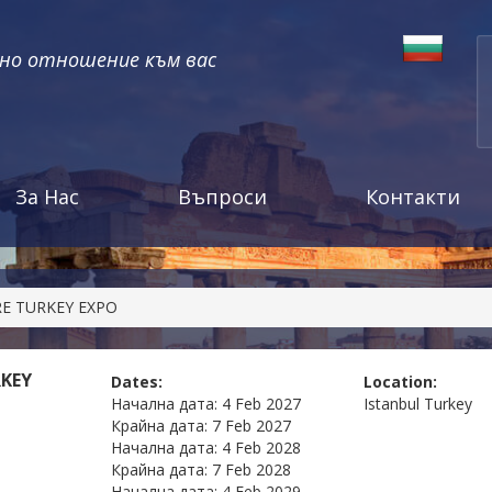
чно отношение към вас
За Нас
Въпроси
Контакти
E TURKEY EXPO
KEY
Dates:
Location:
Начална дата:
4 Feb 2027
Istanbul
Turkey
Крайна дата:
7 Feb 2027
Начална дата:
4 Feb 2028
Крайна дата:
7 Feb 2028
Начална дата:
4 Feb 2029