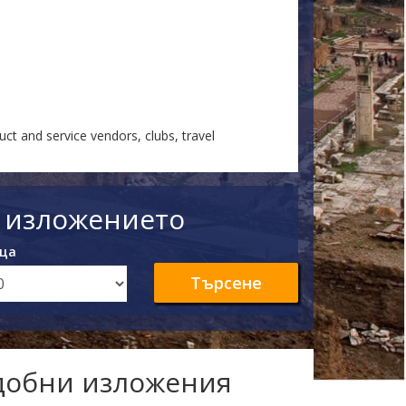
ct and service vendors, clubs, travel
а изложението
ца
Търсене
одобни изложения