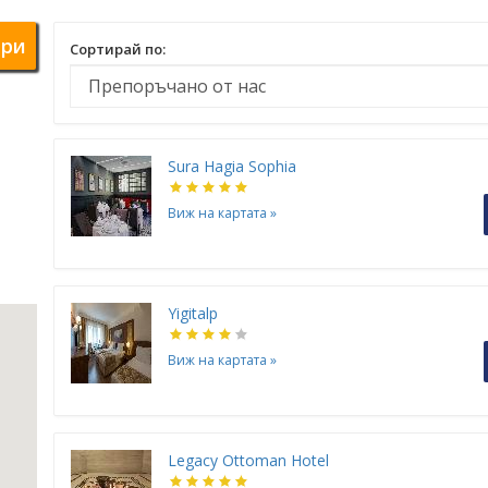
ри
Сортирай по:
Sura Hagia Sophia
Виж на картата
»
Yigitalp
Виж на картата
»
Legacy Ottoman Hotel