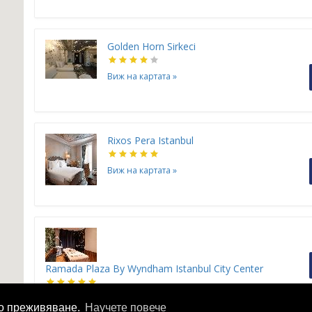
Golden Horn Sirkeci
Виж на картата
»
Rixos Pera Istanbul
Виж на картата
»
H
H
H
Ramada Plaza By Wyndham Istanbul City Center
H
H
H
H
Виж на картата
»
то преживяване.
Научете повече