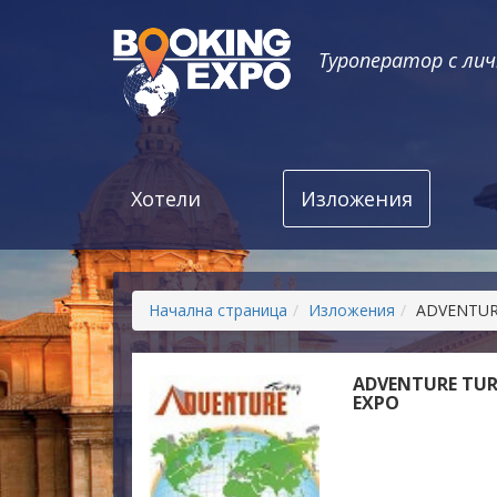
Туроператор с ли
Хотели
Изложения
Начална страница
Изложения
ADVENTUR
ADVENTURE TUR
EXPO