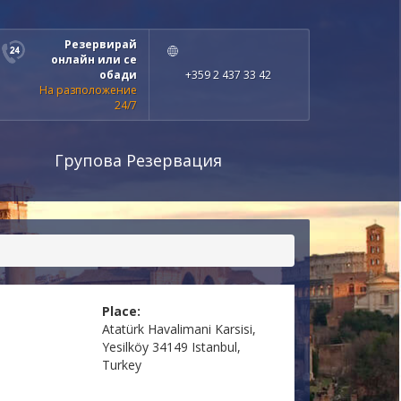
Резервирай
онлайн или се
обади
+359 2 437 33 42
На разположение
24/7
Групова Резервация
Place:
Atatürk Havalimani Karsisi,
Yesilköy 34149 Istanbul,
Turkey