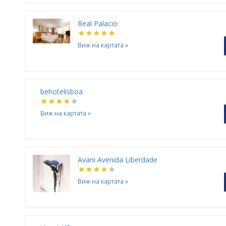
Real Palacio
Виж на картата
»
behotelisboa
Виж на картата
»
Avani Avenida Liberdade
Виж на картата
»