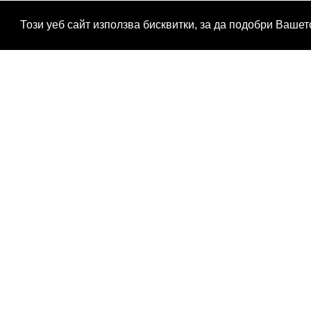
Този уеб сайт използва бисквитки, за да подобри Ваше
H
H
H
H
H
H
H
H
H
H
H
H
H
H
H
H
H