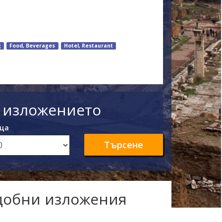
g
Food, Beverages
Hotel, Restaurant
а изложението
ца
Търсене
одобни изложения