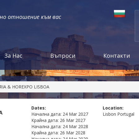
чно отношение към вас
За Нас
Въпроси
Контакти
RIA & HOREXPO LISBOA
Dates:
Location:
A
Начална дата:
24 Mar 2027
Lisbon
Portugal
Крайна дата:
26 Mar 2027
Начална дата:
24 Mar 2028
Крайна дата:
26 Mar 2028
Начална дата:
24 Mar 2029