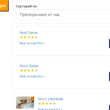
ри
Сортирай по:
Real Oeiras
Виж на картата
»
Vincci Baixa
Виж на картата
»
Vincci Liberdade
Виж на картата
»