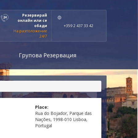
Резервирай
онлайн или се
обади
+359 2 437 33 42
На разположение
24/7
Групова Резервация
Place:
Rua do Bojador, Parque das
Nações, 1998-010 Lisboa,
Portugal