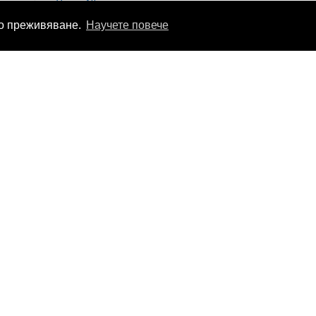
Vincci Alfama
то преживяване.
Научете повече
Виж на картата
»
PortoBay Liberdade
Виж на картата
»
NH Lisboa Campo Grande
Виж на картата
»
Hotel Lido