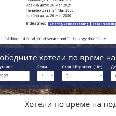
Крайна дата:
26 Mar 2029
Начална дата:
24 Mar 2030
Крайна дата:
26 Mar 2030
Industries:
Catering, Common Feeding
Food Processin
 Exhibition of Food, Food Service and Technology date Share
ободните хотели по време н
ускане
Стаи
Стая 1 Взрастен (18+)
Де
Хотели по време на п