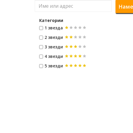
Наме
Категории
1 звезда
2 звезди
3 звезди
4 звезди
5 звезди