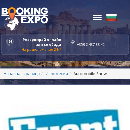
Toggle
navigation
Резервирай онлайн
или се обади
+359 2 437 33 42
На разположение 24/7
Начална страница
Изложения
Automobile Show