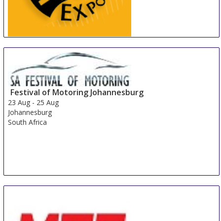
China International Tire Expo
19 Aug
-
21 Aug
Shanghai
China
Festival of Motoring Johannesburg
23 Aug
-
25 Aug
Johannesburg
South Africa