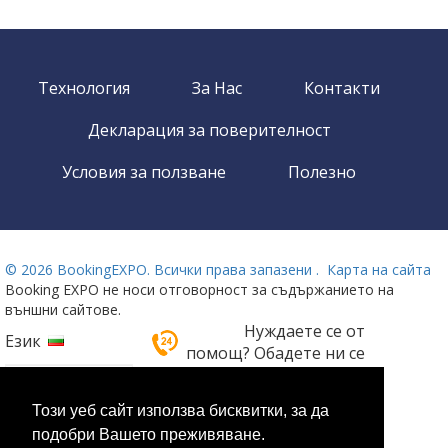
Технология
За Нас
Контакти
Декларация за поверителност
Условия за ползване
Полезно
©
2026 BookingEXPO. Всички права запазени .
Карта на сайта
Booking EXPO не носи отговорност за съдържанието на
външни сайтове.
Нуждаете се от
Език
помощ? Обадете ни се
!
На разположение 24/7
Този уеб сайт използва бисквитки, за да
+359 2 437 33 42
подобри Вашето преживяване.