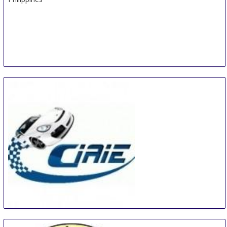
China International Automotive Interiors and
Exteriors Exhibition