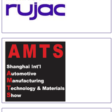
EXPO INTERNACIONAL RUJAC
1 Sep
-
1 Sep
Guadalajara
Mexico
Shanghai International Automotive Manufacturing
Technology & Material Show