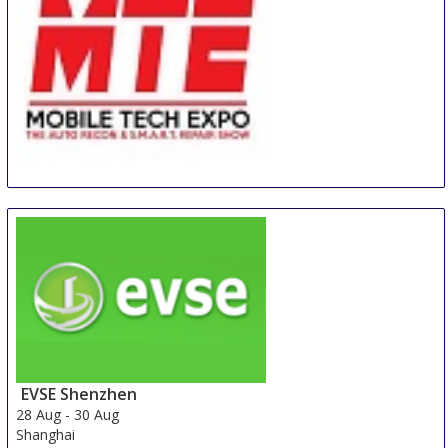
MTE - Mobile Tech Expo
26 Aug
-
28 Aug
Orlando
United States
EVSE Shenzhen
28 Aug
-
30 Aug
Shanghai