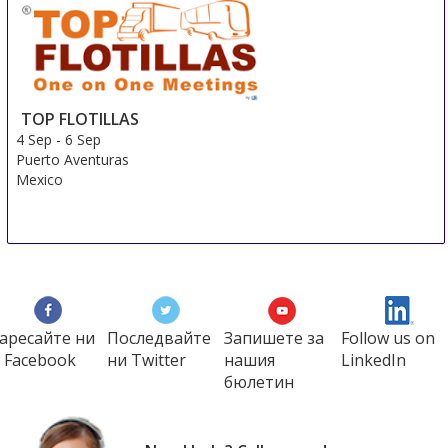
3 Sep
-
6 Sep
Shanghai
China
TOP FLOTILLAS
4 Sep
-
6 Sep
Puerto Aventuras
Mexico
аресайте ни
Последвайте
Запишете за
Follow us on
 Facebook
ни Twitter
нашия
LinkedIn
бюлетин