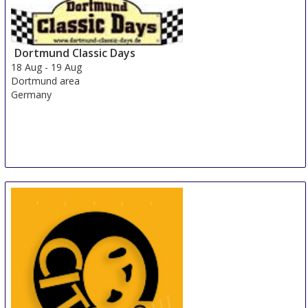
15 Aug
-
17 Aug
Shanghai
China
Dortmund Classic Days
18 Aug
-
19 Aug
Dortmund area
Germany