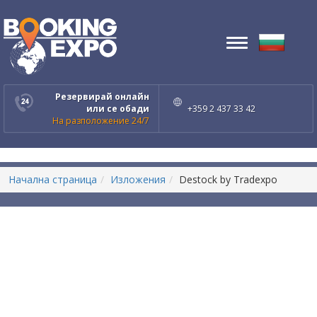
Toggle
navigation
Резервирай онлайн
или се обади
+359 2 437 33 42
На разположение 24/7
Начална страница
Изложения
Destock by Tradexpo