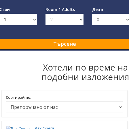
Стаи
Room 1 Adults
Деца
Търсене
Хотели по време на
подобни изложени
Сортирай по:
Pax Opera