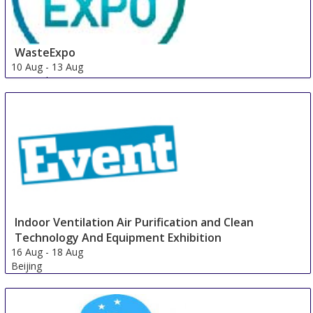
WasteExpo
10 Aug
-
13 Aug
New Orleans area
United States
Indoor Ventilation Air Purification and Clean
Technology And Equipment Exhibition
16 Aug
-
18 Aug
Beijing
China