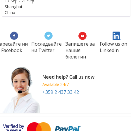
17 Sep
-
21 Sep
Shanghai
China
аресайте ни
Последвайте
Запишете за
Follow us on
 Facebook
ни Twitter
нашия
LinkedIn
бюлетин
Need help? Call us now!
Available 24/7!
+359 2 437 33 42