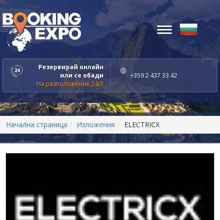
Toggle
navigation
Резервирай онлайн
или се обади
+359 2 437 33 42
На разположение 24/7
Начална страница
Изложения
ELECTRICX