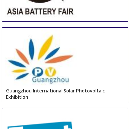
Asia (Guangzhou) Battery Sourcing Fair & Summit
16 Aug
-
18 Aug
Guangzhou
China
Guangzhou International Solar Photovoltaic
Exhibition
16 Aug
-
18 Aug
Guangzhou area
China