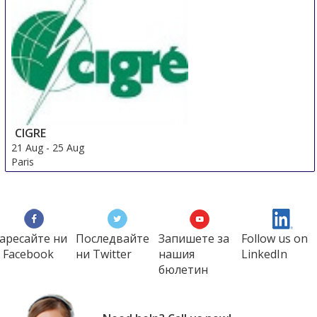
China Shanghai International Super-Capacitor
Industry Fair
21 Aug
-
23 Aug
Shanghai
China
CIGRE
21 Aug
-
25 Aug
Paris
France
аресайте ни
Последвайте
Запишете за
Follow us on
 Facebook
ни Twitter
нашия
LinkedIn
бюлетин