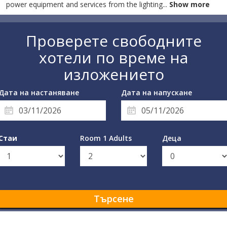
power equipment and services from the lighting
...
Show more
Проверете свободните
хотели по време на
изложението
Дата на настаняване
Дата на напускане
Стаи
Room 1 Adults
Деца
Търсене