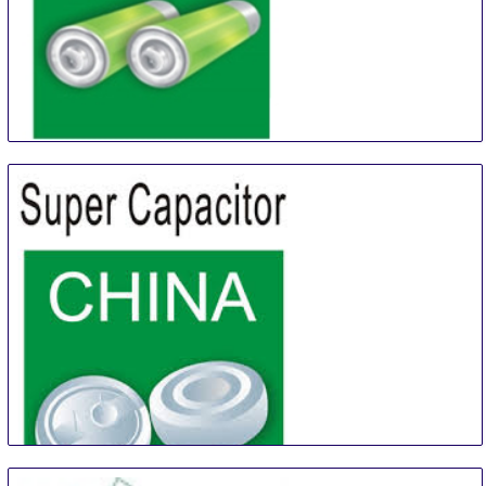
China (Shanghai) International Battery Industry Fair
21 Aug
-
23 Aug
Shanghai
China