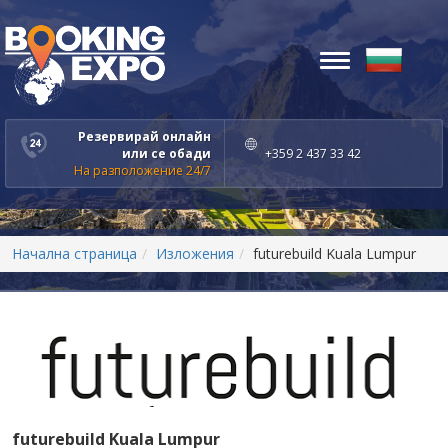
Toggle
navigation
Резервирай онлайн
или се обади
+359 2 437 33 42
На разположение 24/7
Начална страница
Изложения
futurebuild Kuala Lumpur
futurebuild Kuala Lumpur