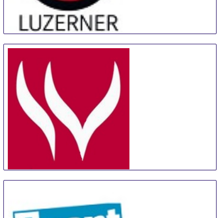
Luzerner Weinmesse
12 Sep
-
15 Sep
Lucerne
Switzerland
IWE Guangzhou
18 Sep
-
20 Sep
Guangzhou
China