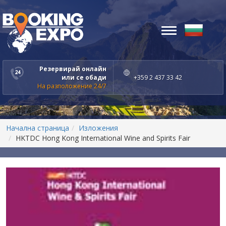
Toggle
navigation
Резервирай онлайн
или се обади
+359 2 437 33 42
На разположение 24/7
Начална страница
Изложения
HKTDC Hong Kong International Wine and Spirits Fair