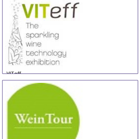
VITeff
19 Oct
-
22 Oct
Epernay
France