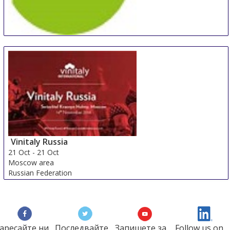
WeinTOUR Essen
19 Oct
-
20 Oct
Essen
Germany
Vinitaly Russia
21 Oct
-
21 Oct
Moscow area
Russian Federation
аресайте ни
Последвайте
Запишете за
Follow us on