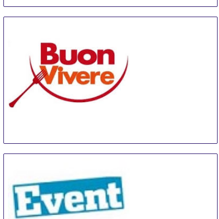
Buonvivere
16 Oct
-
18 Oct
Piacenza
Italy