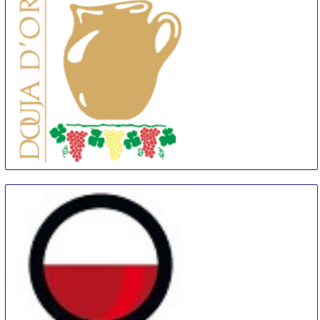
Douja d'Or
6 Sep
-
15 Sep
Asti
Italy