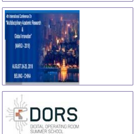
International Conference on Multidisciplinary
Academic Research & Global Innovation
24 Aug
-
25 Aug
Beijing area
China