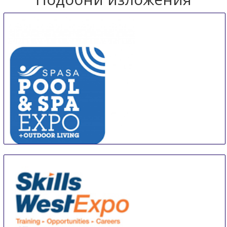
Spa & Pool Expo & Outdoor Living
10 Aug
-
11 Aug
Melbourne
Australia