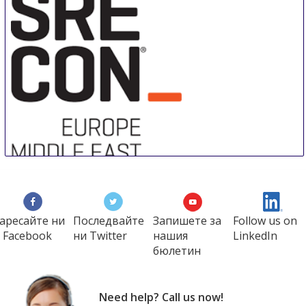
Sre Con Europe Middle East Africa
29 Aug
-
31 Aug
аресайте ни
Последвайте
Запишете за
Follow us on
Duesseldorf area
 Facebook
ни Twitter
нашия
LinkedIn
Germany
бюлетин
Need help? Call us now!