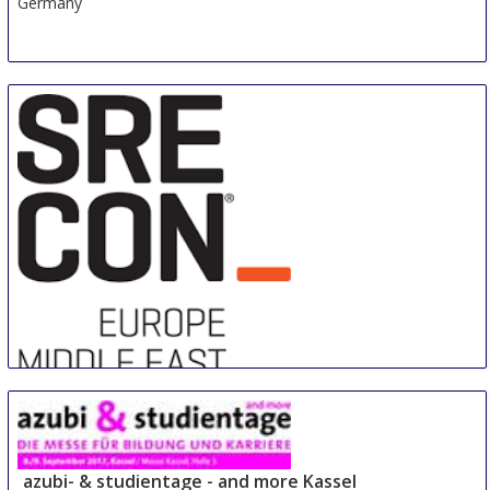
Germany
Sre Con Europe Middle East Africa
29 Aug
-
31 Aug
Duesseldorf area
azubi- & studientage - and more Kassel