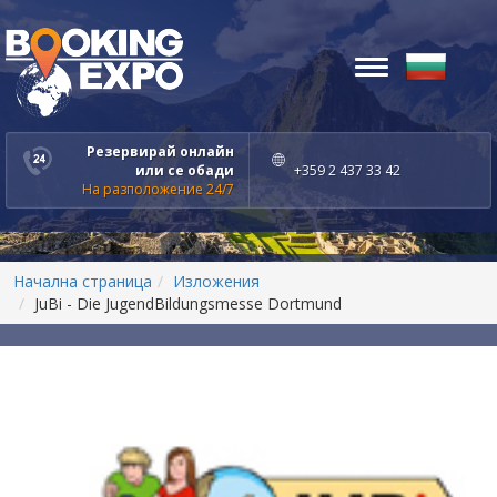
Toggle
navigation
Резервирай онлайн
или се обади
+359 2 437 33 42
На разположение 24/7
Начална страница
Изложения
JuBi - Die JugendBildungsmesse Dortmund