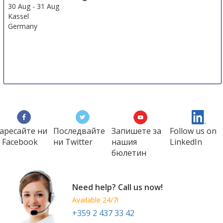
Germany
30 Aug
-
31 Aug
Kassel
Germany
аресайте ни
Последвайте
Запишете за
Follow us on
 Facebook
ни Twitter
нашия
LinkedIn
бюлетин
Need help? Call us now!
Available 24/7!
+359 2 437 33 42