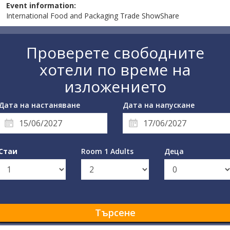
Event information:
International Food and Packaging Trade ShowShare
Проверете свободните
хотели по време на
изложението
Дата на настаняване
Дата на напускане
Стаи
Room 1 Adults
Деца
Търсене