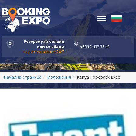
Toggle
navigation
Резервирай онлайн
или се обади
+359 2 437 33 42
На разположение 24/7
Начална страница
Изложения
Kenya Foodpack Expo