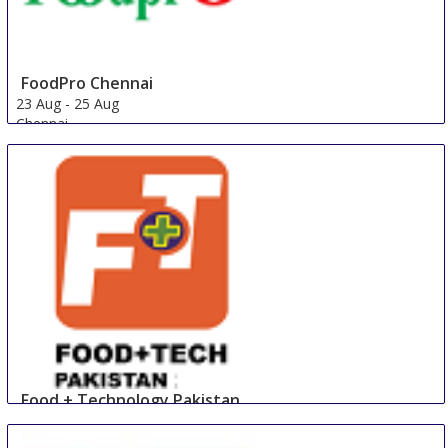
FoodPro Chennai
23 Aug
-
25 Aug
Chennai
India
Food + Technology Pakistan
23 Aug
-
25 Aug
Lahore