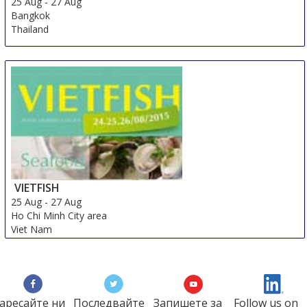
25 Aug
-
27 Aug
Bangkok
Thailand
VIETFISH
25 Aug
-
27 Aug
Ho Chi Minh City area
Viet Nam
аресайте ни
Последвайте
Запишете за
Follow us on