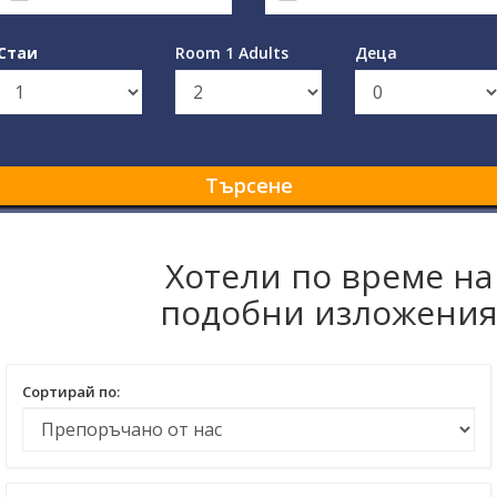
Стаи
Room 1 Adults
Деца
Търсене
Хотели по време на
подобни изложени
Сортирай по: