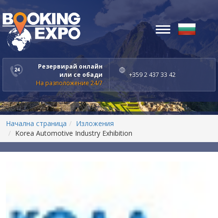
Toggle
navigation
Резервирай онлайн
или се обади
+359 2 437 33 42
На разположение 24/7
Начална страница
Изложения
Korea Automotive Industry Exhibition