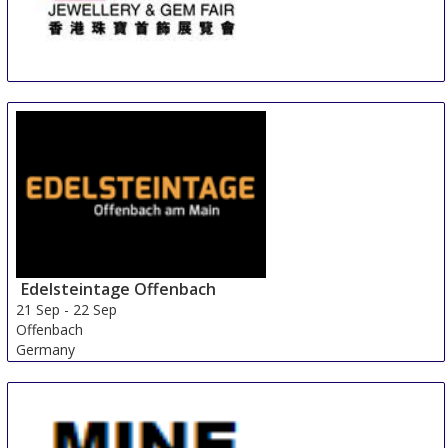
Jewellery & Gem WORLD Hong Kong
17 Sep
-
23 Sep
Lantau Island
Hong Kong
Edelsteintage Offenbach
21 Sep
-
22 Sep
Offenbach
Germany