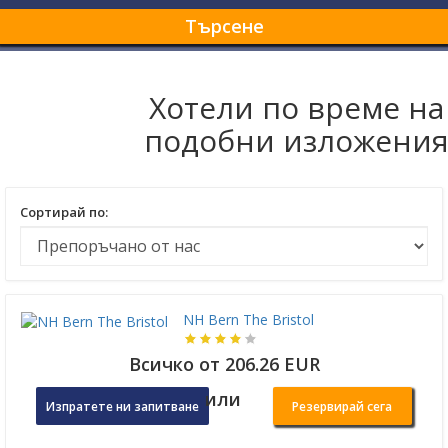
Търсене
Хотели по време на
подобни изложени
Сортирай по:
NH Bern The Bristol
Всичко от 206.26 EUR
или
Изпратете ни запитване
Резервирай сега