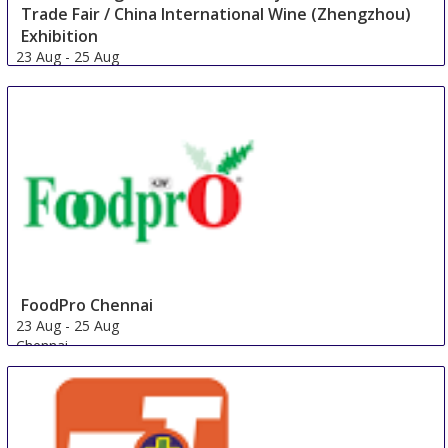
Trade Fair / China International Wine (Zhengzhou)
Exhibition
23 Aug
-
25 Aug
Zhengzhou
China
FoodPro Chennai
23 Aug
-
25 Aug
Chennai
India