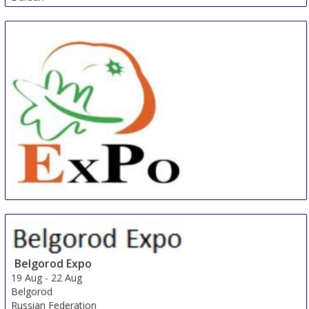
South Africa
China International Organic & Green Food Industry
Expo
15 Aug
-
17 Aug
Shanghai
Belgorod Expo
China
19 Aug
-
22 Aug
Belgorod
Russian Federation