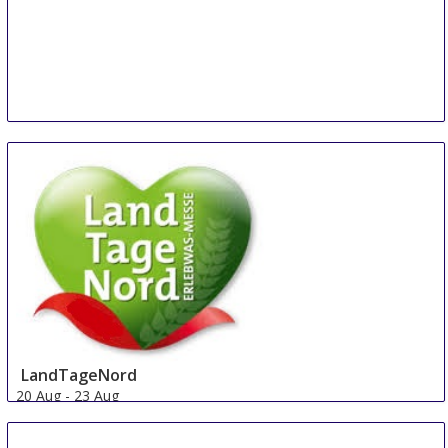
LandTageNord
20 Aug
-
23 Aug
Hude
Germany