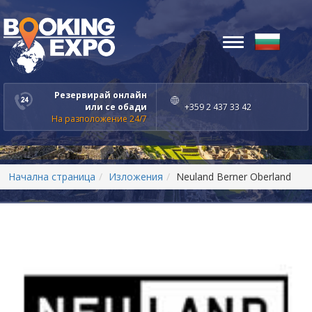
Toggle
navigation
Резервирай онлайн
или се обади
+359 2 437 33 42
На разположение 24/7
Начална страница
Изложения
Neuland Berner Oberland