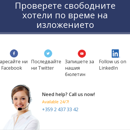
Проверете свободните
хотели по време на
изложението
аресайте ни
Последвайте
Запишете за
Follow us on
 Facebook
ни Twitter
нашия
LinkedIn
бюлетин
Need help? Call us now!
Available 24/7!
+359 2 437 33 42