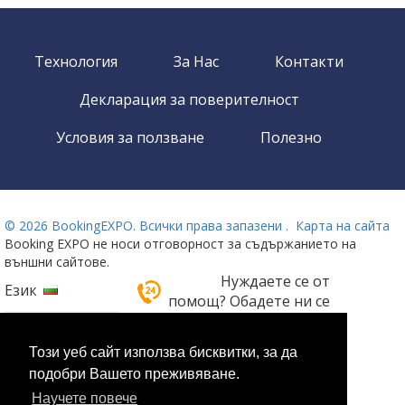
Технология
За Нас
Контакти
Декларация за поверителност
Условия за ползване
Полезно
©
2026 BookingEXPO. Всички права запазени .
Карта на сайта
Booking EXPO не носи отговорност за съдържанието на
външни сайтове.
Нуждаете се от
Език
помощ? Обадете ни се
!
На разположение 24/7
Този уеб сайт използва бисквитки, за да
+359 2 437 33 42
подобри Вашето преживяване.
Научете повече