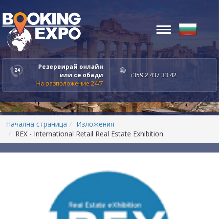
Toggle
navigation
Резервирай онлайн
или се обади
+359 2 437 33 42
На разположение 24/7
Начална страница
Изложения
REX - International Retail Real Estate Exhibition