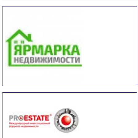
meinZuhause
14 Sep
-
15 Sep
Trier
Germany
Real Estate Fair Sochi
14 Sep
-
15 Sep
Sochi
Russian Federation