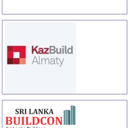
WorldBuild Almaty
5 Sep
-
8 Sep
Almaty
Kazakhstan