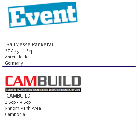
BauMesse Panketal
27 Aug
-
1 Sep
Ahrensfelde
Germany
CAMBUILD
2 Sep
-
4 Sep
Phnom Penh Area
Cambodia