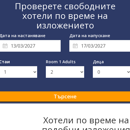
Проверете свободните
хотели по време на
изложението
Дата на настаняване
Дата на напускане
Стаи
Room 1 Adults
Деца
Търсене
Хотели по време на
подобни изложени