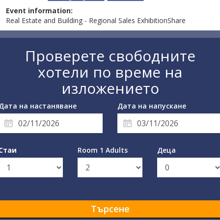
Event information:
Real Estate and Building - Regional Sales ExhibitionShare
Проверете свободните
хотели по време на
изложението
Дата на настаняване
Дата на напускане
Стаи
Room 1 Adults
Деца
Търсене