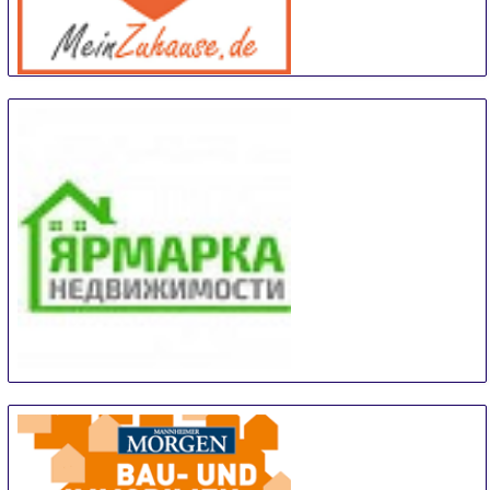
meinZuhause
14 Sep
-
15 Sep
Trier
Germany
Real Estate Fair Sochi
14 Sep
-
15 Sep
Sochi
Russian Federation