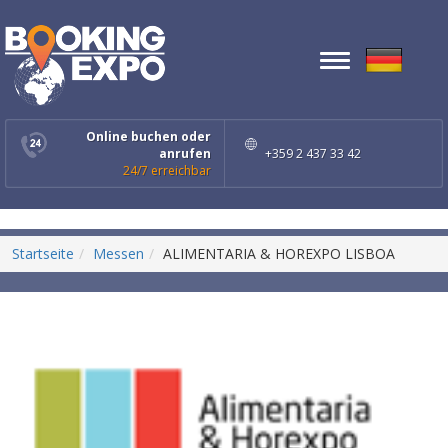
Toggle
navigation
Online buchen oder
anrufen
+359 2 437 33 42
24/7 erreichbar
Startseite
Messen
ALIMENTARIA & HOREXPO LISBOA