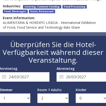
Industries:
Catering, Common Feeding
Food Processing
Food, Beverages
Hotel, Restaurant
Event information:
ALIMENTARIA & HOREXPO LISBOA - International Exhibition
of Food, Food Service and Technology date Share
Überprüfen Sie die Hotel-
Verfügbarkeit während dieser
Veranstaltung.
Anreisetag
Abreisetag
Zimmer
Room 1 Adults
Kinder