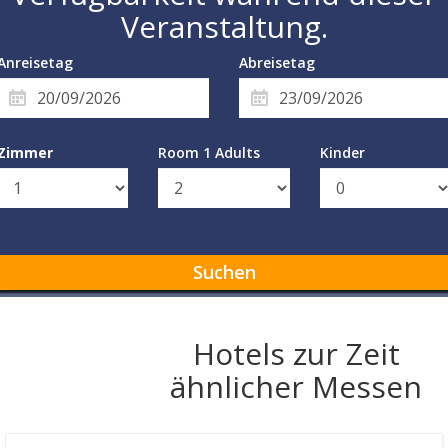
Veranstaltung.
Anreisetag
Abreisetag
Zimmer
Room 1 Adults
Kinder
Suchen
Hotels zur Zeit
ähnlicher Messen