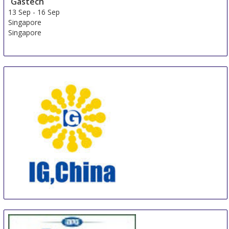
Gastech
13 Sep
-
16 Sep
Singapore
Singapore
IG, CHINA
19 Sep
-
20 Sep
Hangzhou area