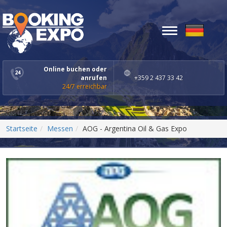
Toggle
navigation
Online buchen oder
anrufen
+359 2 437 33 42
24/7 erreichbar
Startseite
Messen
AOG - Argentina Oil & Gas Expo