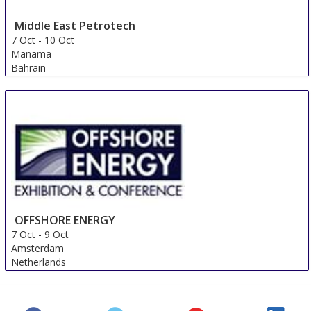
Middle East Petrotech
7 Oct
-
10 Oct
Manama
Bahrain
OFFSHORE ENERGY
7 Oct
-
9 Oct
Amsterdam
Netherlands