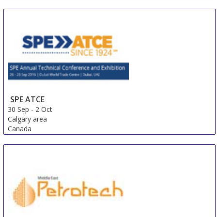
United States
SPE ATCE
30 Sep
-
2 Oct
Calgary area
Canada