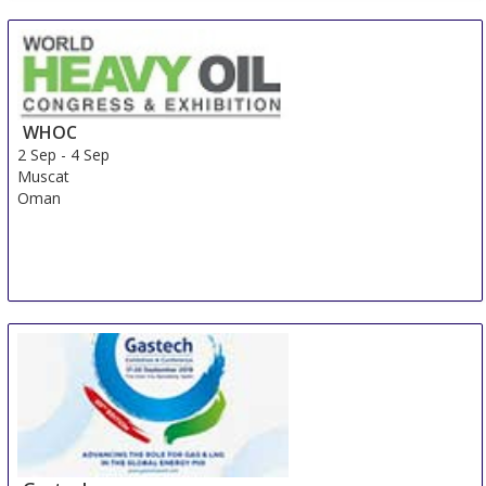
INTER LUBRIC CHINA
19 Aug
-
20 Aug
Guangzhou
China
WHOC
2 Sep
-
4 Sep
Muscat
Oman