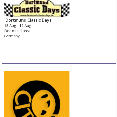
15 Aug
-
17 Aug
Shanghai
China
Dortmund Classic Days
18 Aug
-
19 Aug
Dortmund area
Germany