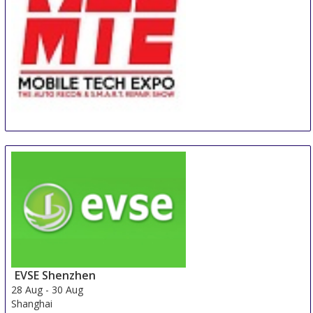
MTE - Mobile Tech Expo
26 Aug
-
28 Aug
Orlando
United States
EVSE Shenzhen
28 Aug
-
30 Aug
Shanghai