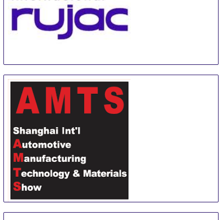
EXPO INTERNACIONAL RUJAC
1 Sep
-
1 Sep
Guadalajara
Mexico
Shanghai International Automotive Manufacturing
Technology & Material Show