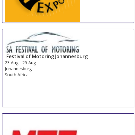
China International Tire Expo
19 Aug
-
21 Aug
Shanghai
China
Festival of Motoring Johannesburg
23 Aug
-
25 Aug
Johannesburg
South Africa