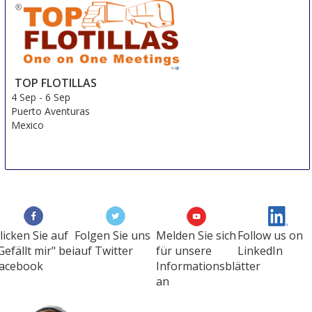
3 Sep
-
6 Sep
Shanghai
China
TOP FLOTILLAS
4 Sep
-
6 Sep
Puerto Aventuras
Mexico
licken Sie auf
Folgen Sie uns
Melden Sie sich
Follow us on
Gefällt mir" bei
auf Twitter
für unsere
LinkedIn
acebook
Informationsblätter
an