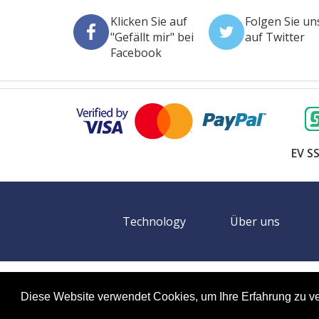
Klicken Sie auf
Folgen Sie un
"Gefällt mir" bei
auf Twitter
Facebook
EV SS
Technology
Über uns
©
2026 Booking EXPO alle Rechte vorbehalten
Site
Diese Website verwendet Cookies, um Ihre Erfahrung zu v
Booking Expo haftet nicht für den Inhalt externer We