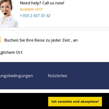
Need help? Call us now!
Available 24/7!
+359 2 437 33 42
Buchen Sie Ihre Reise zu jeder Zeit , an
eglichem Ort
ungsbedingungen
Nützliches
Brauchen Sie Hilfe?
+359 2 437 33 42
Ich verstehe und akzeptiere!
Kontaktieren Sie