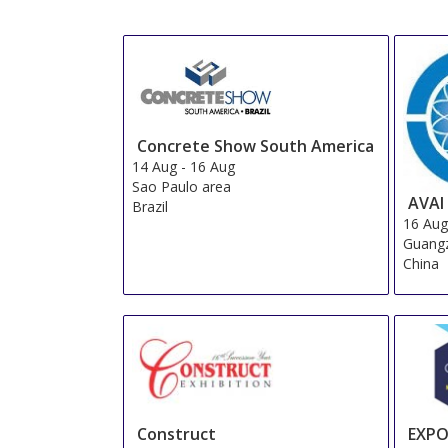
Concrete Show South America
14 Aug
-
16 Aug
Sao Paulo area
AVAI
Brazil
16 Au
Guang
China
Construct
EXP