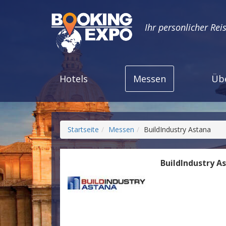
Ihr personlicher Rei
Hotels
Messen
Üb
Startseite
Messen
BuildIndustry Astana
BuildIndustry A