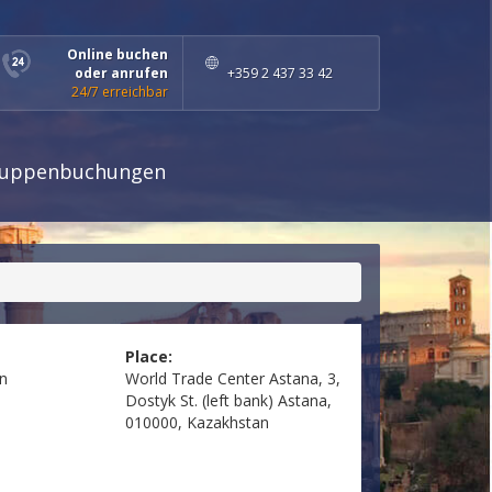
Online buchen
oder anrufen
+359 2 437 33 42
24/7 erreichbar
uppenbuchungen
Place:
n
World Trade Center Astana, 3,
Dostyk St. (left bank) Astana,
010000, Kazakhstan