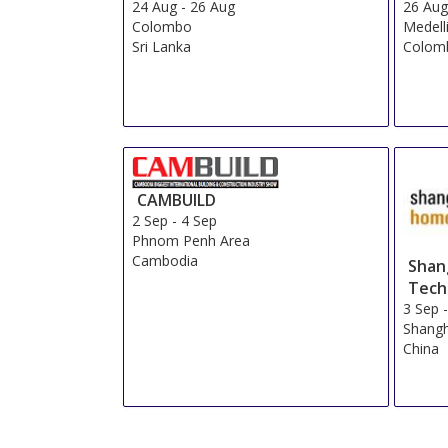
24 Aug
-
26 Aug
26 Au
Colombo
Medell
Sri Lanka
Colom
CAMBUILD
2 Sep
-
4 Sep
Phnom Penh Area
Cambodia
Shan
Tech
3 Sep
Shangh
China