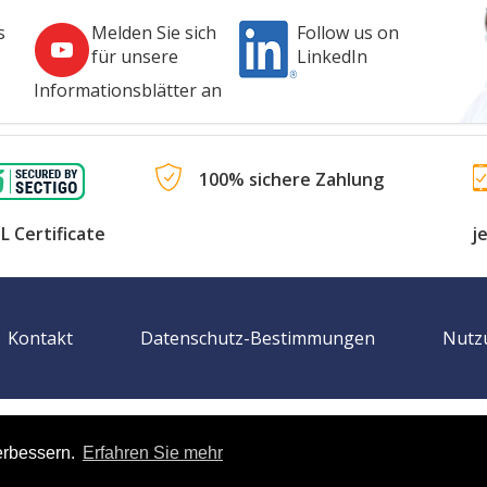
s
Melden Sie sich
Follow us on
für unsere
LinkedIn
Informationsblätter an
100% sichere Zahlung
L Certificate
j
Kontakt
Datenschutz-Bestimmungen
Nutz
map
Sprache
erbessern.
Erfahren Sie mehr
bseiten