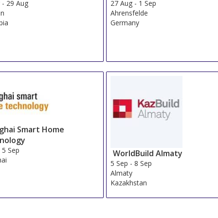
g
-
29 Aug
27 Aug
-
1 Sep
in
Ahrensfelde
bia
Germany
ghai Smart Home
nology
-
5 Sep
WorldBuild Almaty
ai
5 Sep
-
8 Sep
Almaty
Kazakhstan