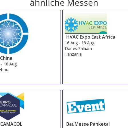
ähnliche Messen
HVAC Expo East Africa
16 Aug
-
18 Aug
Dar es Salaam
Tanzania
 China
g
-
18 Aug
zhou
OCAMACOL
BauMesse Panketal