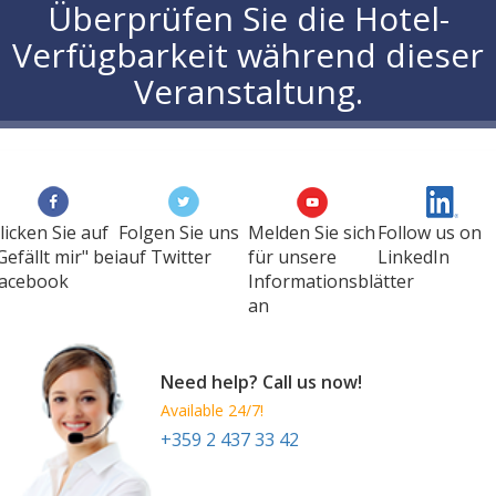
Überprüfen Sie die Hotel-
Verfügbarkeit während dieser
Veranstaltung.
licken Sie auf
Folgen Sie uns
Melden Sie sich
Follow us on
Gefällt mir" bei
auf Twitter
für unsere
LinkedIn
acebook
Informationsblätter
an
Need help? Call us now!
Available 24/7!
+359 2 437 33 42