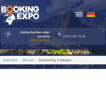
Toggle
navigation
Online buchen oder
anrufen
+359 2 437 33 42
24/7 erreichbar
Startseite
Messen
Destock by Tradexpo