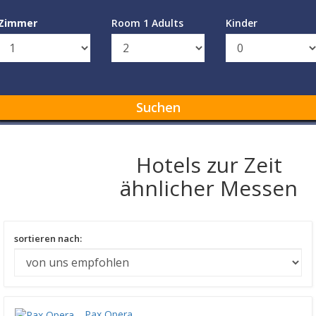
Zimmer
Room 1 Adults
Kinder
Suchen
Hotels zur Zeit
ähnlicher Messen
sortieren nach:
Pax Opera