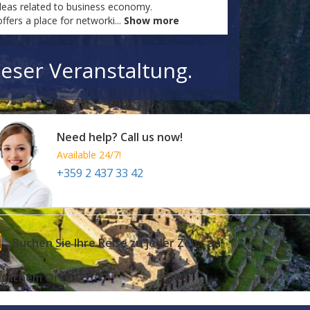
ideas related to business economy.
fers a place for networki
...
Show more
eser Veranstaltung.
Need help? Call us now!
Available 24/7!
+359 2 437 33 42
Buchen Sie Ihre Reise zu jeder Zeit , an
eglichem Ort