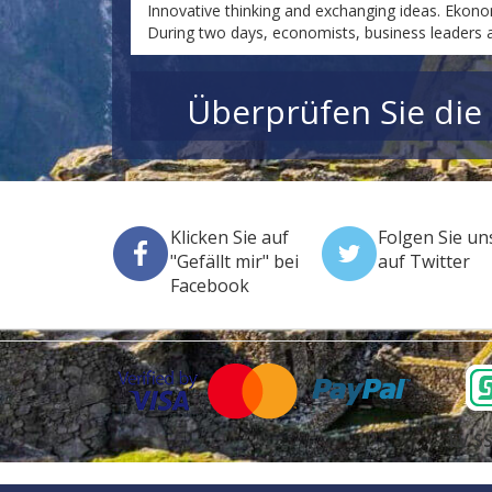
Innovative thinking and exchanging ideas. Ekono
During two days, economists, business leaders 
Überprüfen Sie die
Klicken Sie auf
Folgen Sie un
"Gefällt mir" bei
auf Twitter
Facebook
EV SS