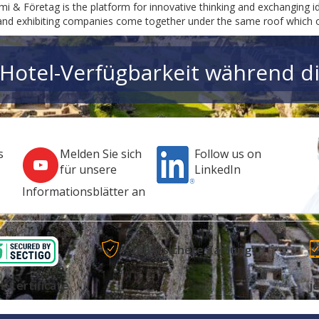
mi & Företag is the platform for innovative thinking and exchanging 
and exhibiting companies come together under the same roof which of
 Hotel-Verfügbarkeit während di
s
Melden Sie sich
Follow us on
für unsere
LinkedIn
Informationsblätter an
100% sichere Zahlung
L Certificate
j