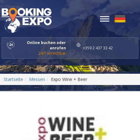
Toggle
navigation
Online buchen oder
anrufen
+359 2 437 33 42
24/7 erreichbar
Startseite
Messen
Expo Wine + Beer