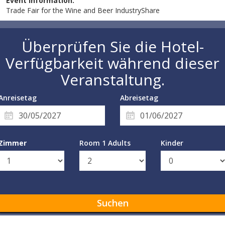
Event information:
Trade Fair for the Wine and Beer IndustryShare
Überprüfen Sie die Hotel-
Verfügbarkeit während dieser
Veranstaltung.
Anreisetag
Abreisetag
Zimmer
Room 1 Adults
Kinder
Suchen