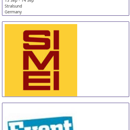
13 Sep
-
14 Sep
Stralsund
Germany
SIMEI Munich
13 Sep
-
17 Sep
Munich
Germany