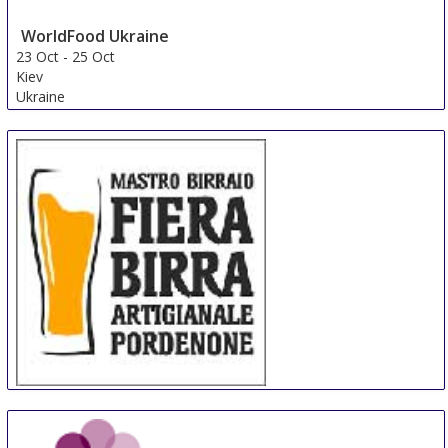
WorldFood Ukraine
23 Oct
-
25 Oct
Kiev
Ukraine
Mastro Birraio - Fiera Birra Artigianale 2016
1 Nov
-
10 Nov
Pordenone