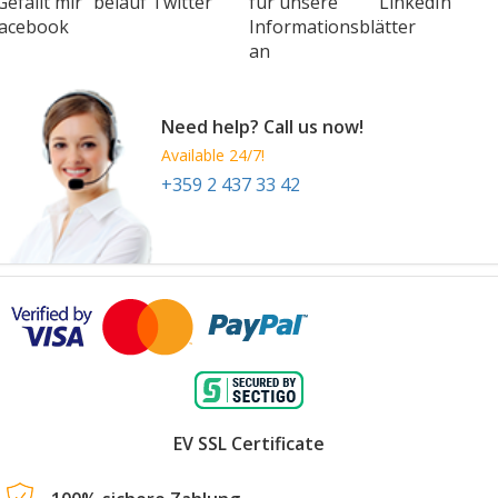
Gefällt mir" bei
auf Twitter
für unsere
LinkedIn
SIMEI Milano
acebook
Informationsblätter
19 Nov
-
22 Nov
an
Milan
Italy
Need help? Call us now!
Available 24/7!
+359 2 437 33 42
EV SSL Certificate