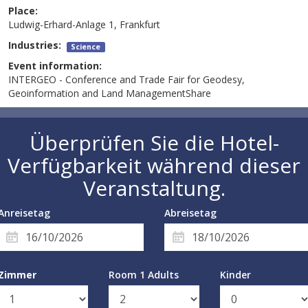
Place:
Ludwig-Erhard-Anlage 1, Frankfurt
Industries:
Science
Event information:
INTERGEO - Conference and Trade Fair for Geodesy,
Geoinformation and Land ManagementShare
Überprüfen Sie die Hotel-
Verfügbarkeit während dieser
Veranstaltung.
Anreisetag
Abreisetag
Zimmer
Room 1 Adults
Kinder