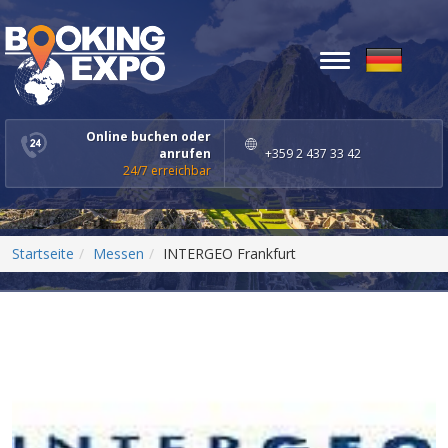
Toggle
navigation
Online buchen oder
anrufen
+359 2 437 33 42
24/7 erreichbar
Startseite
Messen
INTERGEO Frankfurt