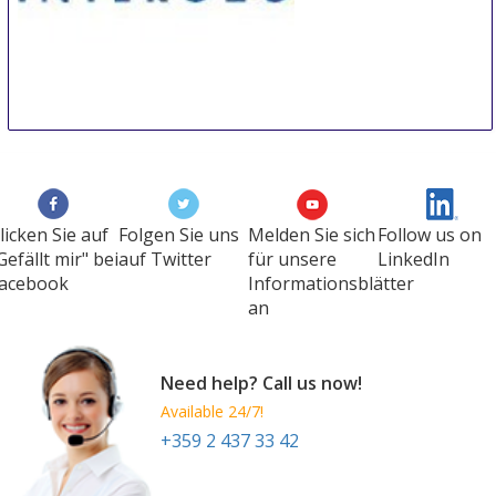
INTERGEO
10 Oct
-
12 Oct
Berlin
Germany
licken Sie auf
Folgen Sie uns
Melden Sie sich
Follow us on
Gefällt mir" bei
auf Twitter
für unsere
LinkedIn
acebook
Informationsblätter
an
Need help? Call us now!
Available 24/7!
+359 2 437 33 42