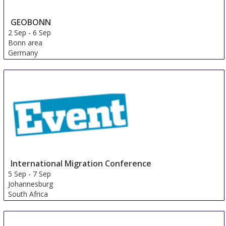
GEOBONN
2 Sep
-
6 Sep
Bonn area
Germany
International Migration Conference
5 Sep
-
7 Sep
Johannesburg
South Africa