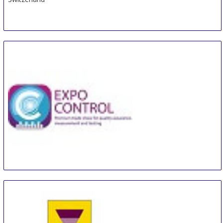
Control Days
14 Sep
-
16 Sep
Moscow
Russian Federation