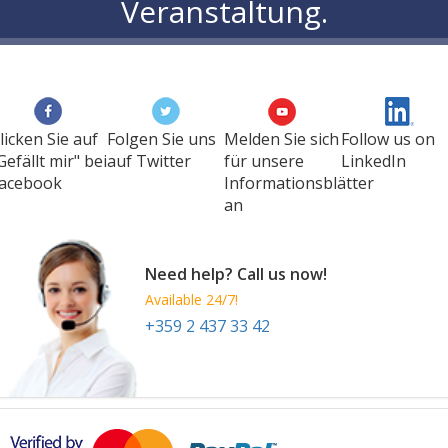
Veranstaltung.
licken Sie auf
Folgen Sie uns
Melden Sie sich
Follow us on
Gefällt mir" bei
auf Twitter
für unsere
LinkedIn
acebook
Informationsblätter
an
Need help? Call us now!
Available 24/7!
+359 2 437 33 42