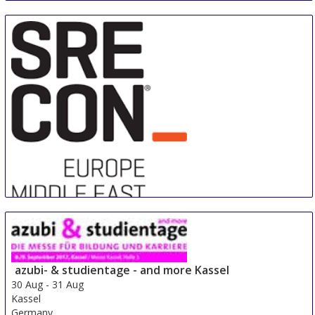
Sre Con Europe Middle East Africa
29 Aug
-
31 Aug
Duesseldorf area
azubi- & studientage - and more Kassel
Germany
30 Aug
-
31 Aug
Kassel
Germany