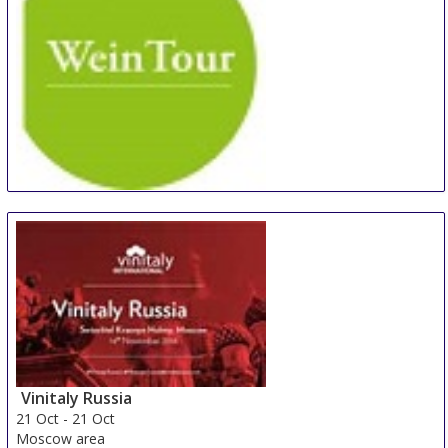
WeinTOUR Essen
19 Oct
-
20 Oct
Essen
Germany
Vinitaly Russia
21 Oct
-
21 Oct
Moscow area