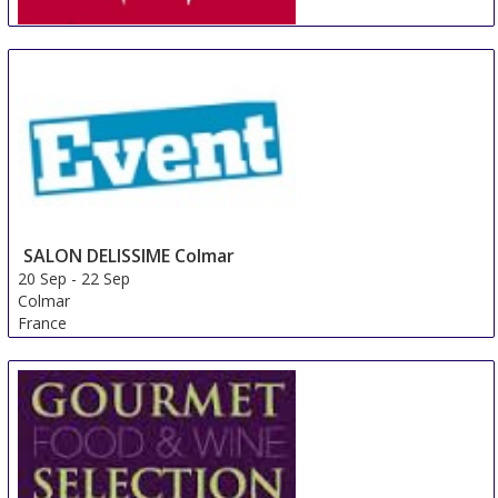
IWE Guangzhou
18 Sep
-
20 Sep
Guangzhou
China
SALON DELISSIME Colmar
20 Sep
-
22 Sep
Colmar
France