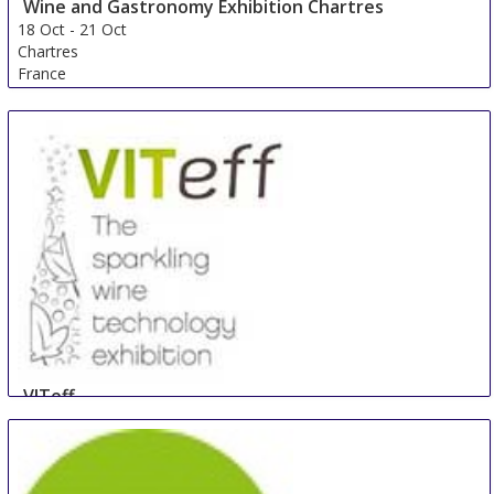
Wine and Gastronomy Exhibition Chartres
18 Oct
-
21 Oct
Chartres
France
VITeff
19 Oct
-
22 Oct
Epernay
France