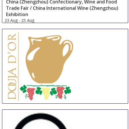
China (Zhengzhou) Confectionary, Wine and Food
Trade Fair / China International Wine (Zhengzhou)
Exhibition
23 Aug
-
25 Aug
Zhengzhou
China
Douja d'Or
6 Sep
-
15 Sep
Asti
Italy