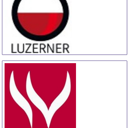
Luzerner Weinmesse
12 Sep
-
15 Sep
Lucerne
Switzerland