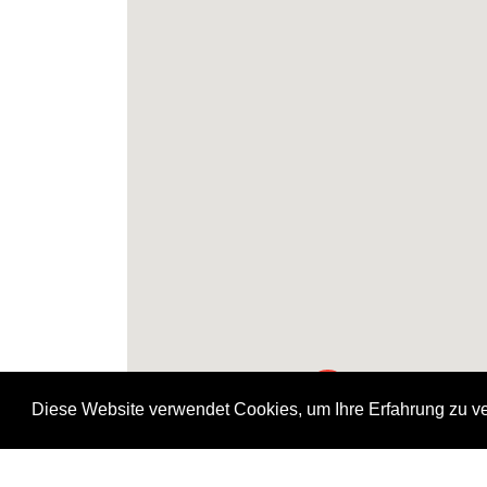
H
H
H
Diese Website verwendet Cookies, um Ihre Erfahrung zu v
H
H
H
H
H
H
H