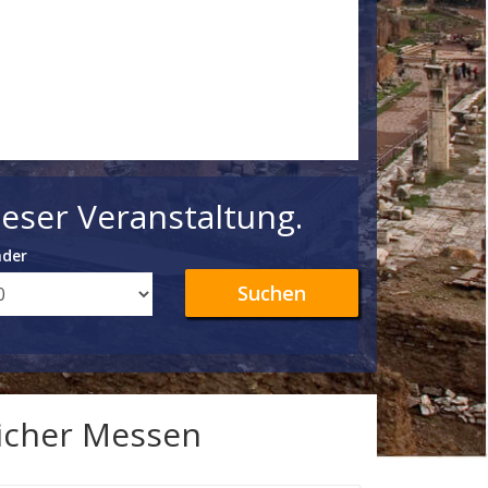
eser Veranstaltung.
nder
Suchen
licher Messen