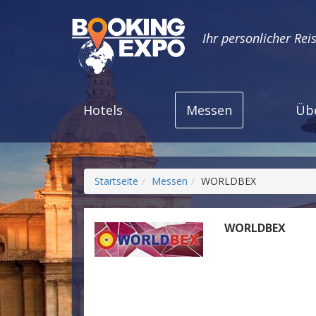
Ihr personlicher Rei
Hotels
Messen
Üb
Startseite
Messen
WORLDBEX
WORLDBEX