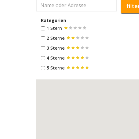
filte
Kategorien
1 Stern
2 Sterne
3 Sterne
4 Sterne
5 Sterne