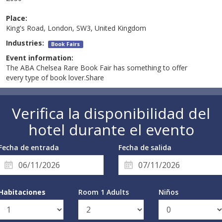
Place:
King's Road, London, SW3, United Kingdom
Industries:
Book Fairs
Event information:
The ABA Chelsea Rare Book Fair has something to offer
every type of book lover.Share
Verifica la disponibilidad del
hotel durante el evento
Fecha de entrada
Fecha de salida
Habitaciones
Room 1 Adults
Niños