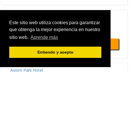
Envíenos su solicitud
Reserve ahora
Este sitio web utiliza cookies para garantizar
Citadines Islington London
que obtenga la mejor experiencia en nuestro
sitio web.
Aprende más
Total de 220.35 EUR
o
Entiendo y acepto
Envíenos su solicitud
Reserve ahora
Axiom Park Hotel
Total de 202.26 EUR
o
Envíenos su solicitud
Reserve ahora