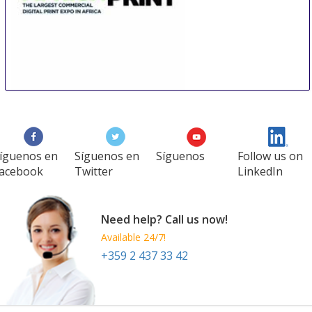
Africa Print
11 Sep
-
13 Sep
Johannesburg
South Africa
íguenos en
Síguenos en
Síguenos
Follow us on
acebook
Twitter
LinkedIn
Need help? Call us now!
Available 24/7!
+359 2 437 33 42