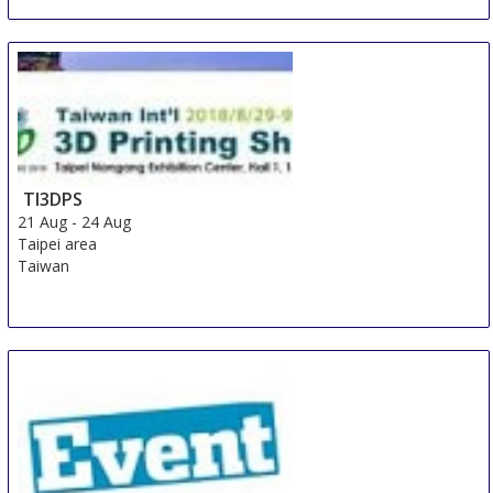
Unattended Retail Conference & International
Unattended Retail Exhibition
15 Aug
-
17 Aug
Shanghai
China
TI3DPS
21 Aug
-
24 Aug
Taipei area
Taiwan