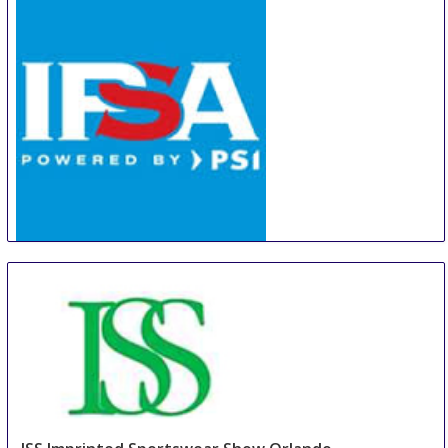
IPSA Autumn - powered by PSI
5 Sep
-
7 Sep
Krasnogorsk
Russian Federation