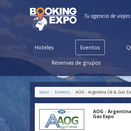
Tu agencia de viaje
Hoteles
Eventos
Q
Reservas de grupos
Inicio
Eventos
AOG - Argentina Oil & Gas E
AOG - Argentina
Gas Expo