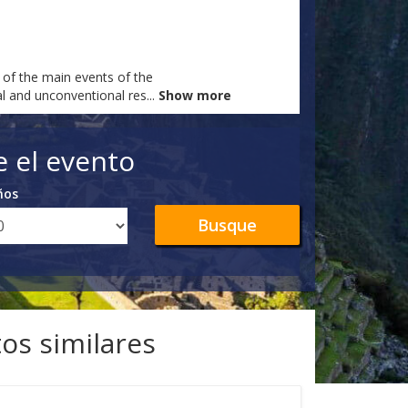
e of the main events of the
al and unconventional res
...
Show more
e el evento
ños
Busque
os similares