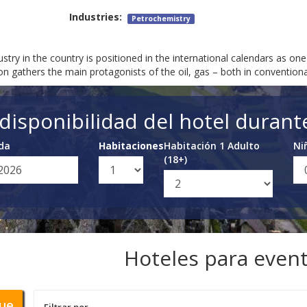
Industries:
Petrochemistry
stry in the country is positioned in the international calendars as on
ion gathers the main protagonists of the oil, gas – both in convention
a disponibilidad del hotel durant
ida
Habitaciones
Habitación 1 Adulto
Ni
(18+)
Hoteles para event
ue