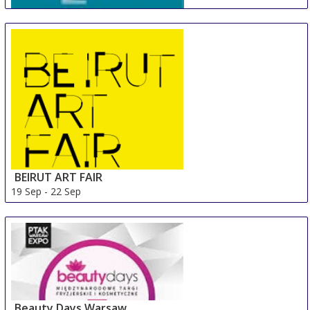
Artfair Mallorca
18 Sep
-
21 Sep
Palma de Mallorca
Spain
BEIRUT ART FAIR
19 Sep
-
22 Sep
Beirut Area
Lebanon
Beauty Days Warsaw