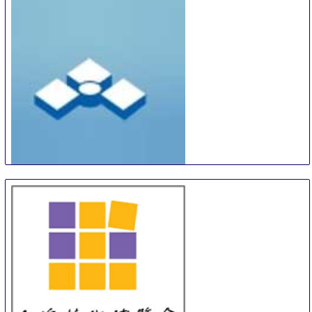
New York City area
United States
Turku Art and Antiques Fair
12 Sep
-
13 Sep
Turku
Finland