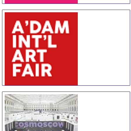
Affordable Art Fair Hong Kong
20 Aug
-
23 Aug
Hong Kong
Hong Kong
AIAF
30 Aug
-
31 Aug
Amsterdam
Netherlands