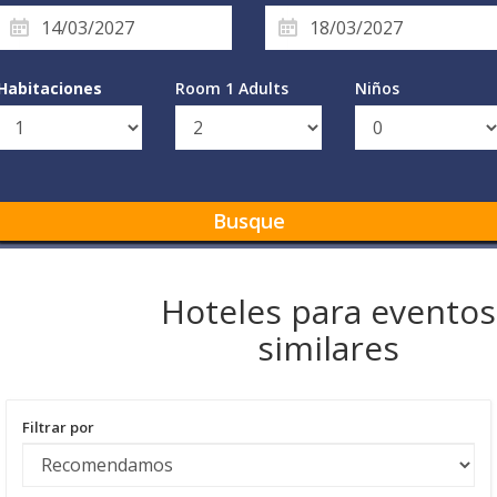
Habitaciones
Room 1 Adults
Niños
Busque
Hoteles para eventos
similares
Filtrar por