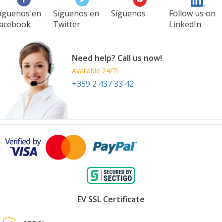
íguenos en
Síguenos en
Síguenos
Follow us on
acebook
Twitter
LinkedIn
SIMEI Milano
19 Nov
-
22 Nov
Milan
Need help? Call us now!
Italy
Available 24/7!
+359 2 437 33 42
EV SSL Certificate