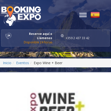
Toggle
navigation
Reserve aquí o
Llámenos
+359 2 437 33 42
Disponible 24 horas
Inicio
Eventos
Expo Wine + Beer