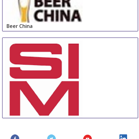
Beer China
12 Nov
-
14 Nov
Shanghai
China