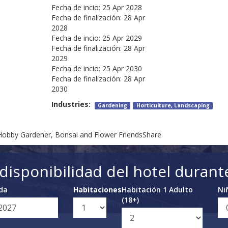
Fecha de incio:
25 Apr 2028
Fecha de finalización:
28 Apr
2028
Fecha de incio:
25 Apr 2029
Fecha de finalización:
28 Apr
2029
Fecha de incio:
25 Apr 2030
Fecha de finalización:
28 Apr
2030
Industries:
Gardening
Horticulture, Landscaping
, Hobby Gardener, Bonsai and Flower FriendsShare
a disponibilidad del hotel durant
ida
Habitaciones
Habitación 1 Adulto
Ni
(18+)