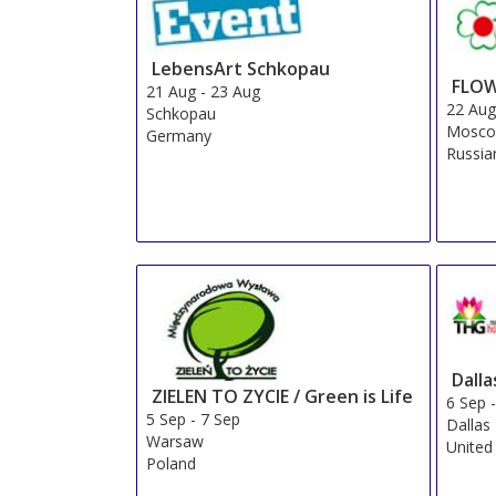
LebensArt Schkopau
FLOW
21 Aug
-
23 Aug
22 Au
Schkopau
Mosc
Germany
Russia
Dall
ZIELEN TO ZYCIE / Green is Life
6 Sep
5 Sep
-
7 Sep
Dallas
Warsaw
United
Poland