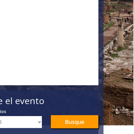
e el evento
ños
Busque