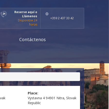
Reserve aquí o
Llámenos
+359 2 437 33 42
Disponible 24
horas
Contáctenos
Place:
ovak
Vystavna 4 94901 Nitra, Slovak
Republic