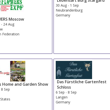
Lebensart Burg Stargard
30 Aug
-
1 Sep
Neubrandenburg
Germany
ERS Moscow
g
-
24 Aug
ow
n Federation
Das Fürstliche Gartenfest
as Home and Garden Show
Schloss
-
8 Sep
6 Sep
-
8 Sep
Langen
 States
Germany