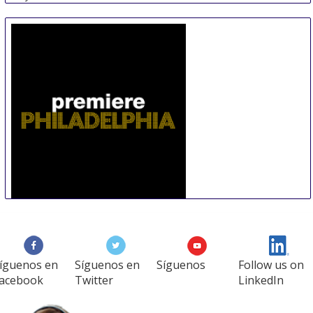
Premiere Philadelphia
15 Sep
-
16 Sep
Philadelphia
United States
íguenos en
Síguenos en
Síguenos
Follow us on
acebook
Twitter
LinkedIn