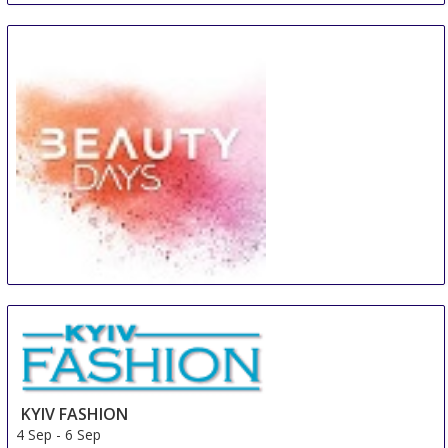
Beauty Days Gorinchem
4 Sep
-
6 Sep
Gorinchem
Netherlands
KYIV FASHION
4 Sep
-
6 Sep