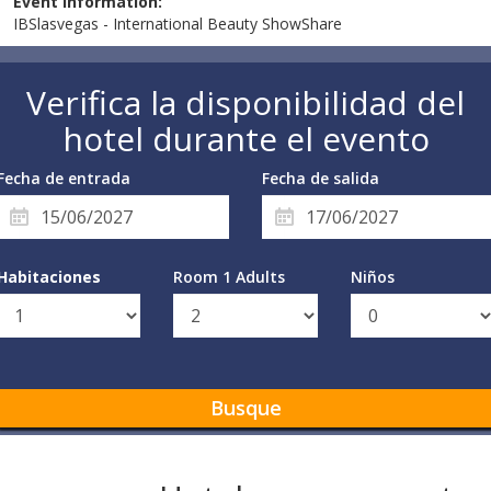
Event information:
IBSlasvegas - International Beauty ShowShare
Verifica la disponibilidad del
hotel durante el evento
Fecha de entrada
Fecha de salida
Habitaciones
Room 1 Adults
Niños
Busque