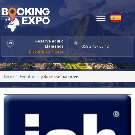
Toggle
navigation
Reserve aquí o
Llámenos
+359 2 437 33 42
Disponible 24 horas
Inicio
Eventos
jobmesse hannover