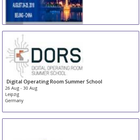
International Conference on Multidisciplinary
Academic Research & Global Innovation
24 Aug
-
25 Aug
Beijing area
China
Digital Operating Room Summer School
26 Aug
-
30 Aug
Leipzig
Germany