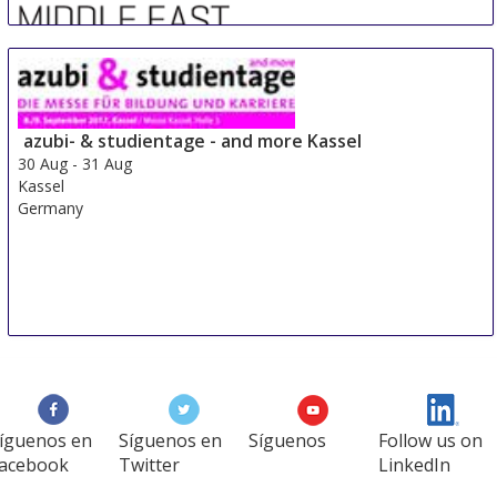
Sre Con Europe Middle East Africa
29 Aug
-
31 Aug
Duesseldorf area
azubi- & studientage - and more Kassel
Germany
30 Aug
-
31 Aug
Kassel
Germany
íguenos en
Síguenos en
Síguenos
Follow us on
acebook
Twitter
LinkedIn