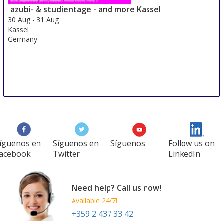
Duesseldorf area
azubi- & studientage - and more Kassel
Germany
30 Aug
-
31 Aug
Kassel
Germany
íguenos en
Síguenos en
Síguenos
Follow us on
acebook
Twitter
LinkedIn
Need help? Call us now!
Available 24/7!
+359 2 437 33 42