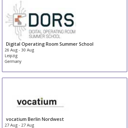
Academic Research & Global Innovation
24 Aug
-
25 Aug
Beijing area
China
Digital Operating Room Summer School
26 Aug
-
30 Aug
Leipzig
Germany
vocatium Berlin Nordwest
27 Aug
-
27 Aug