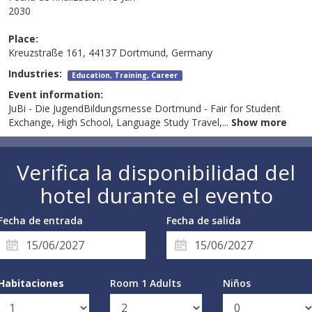
2030
Place:
Kreuzstraße 161, 44137 Dortmund, Germany
Industries:
Education, Training, Career
Event information:
JuBi - Die JugendBildungsmesse Dortmund - Fair for Student
Exchange, High School, Language Study Travel,
...
Show more
Verifica la disponibilidad del
hotel durante el evento
Fecha de entrada
Fecha de salida
Habitaciones
Room 1 Adults
Niños