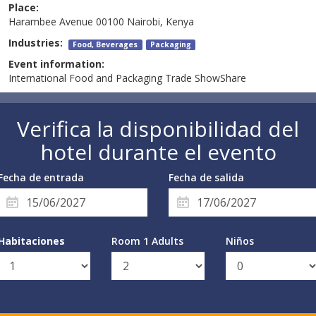
Place:
Harambee Avenue 00100 Nairobi, Kenya
Industries:
Food, Beverages
Packaging
Event information:
International Food and Packaging Trade ShowShare
Verifica la disponibilidad del
hotel durante el evento
Fecha de entrada
Fecha de salida
Habitaciones
Room 1 Adults
Niños