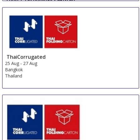
23 Aug
-
25 Aug
Lahore
Pakistan
ThaiCorrugated
25 Aug
-
27 Aug
Bangkok
Thailand