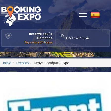
Toggle
navigation
Reserve aquí o
Llámenos
+359 2 437 33 42
Disponible 24 horas
Inicio
Eventos
Kenya Foodpack Expo