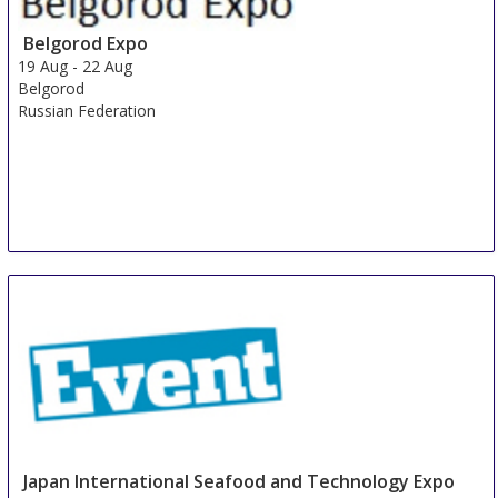
Shanghai
Belgorod Expo
China
19 Aug
-
22 Aug
Belgorod
Russian Federation
Japan International Seafood and Technology Expo