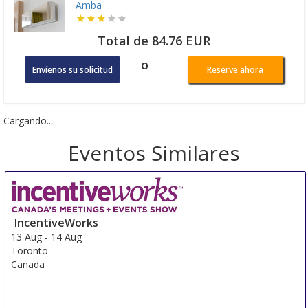
Amba
Total de 84.76 EUR
o
Envíenos su solicitud
Reserve ahora
Cargando...
Eventos Similares
IncentiveWorks
13 Aug
-
14 Aug
Toronto
Canada