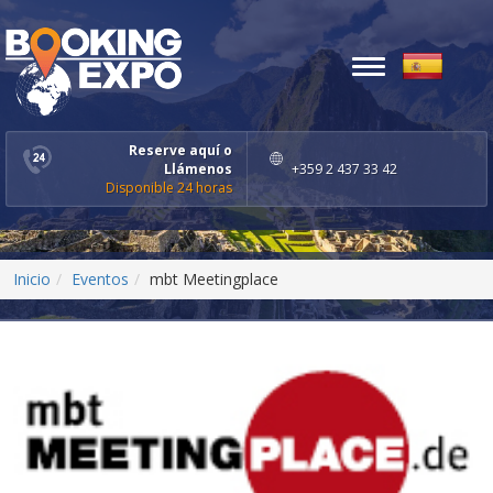
Toggle
navigation
Reserve aquí o
Llámenos
+359 2 437 33 42
Disponible 24 horas
Inicio
Eventos
mbt Meetingplace