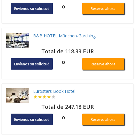
o
Envíenos su solicitud
Reserve ahora
B&B HOTEL München-Garching
Total de 118.33 EUR
o
Envíenos su solicitud
Reserve ahora
Eurostars Book Hotel
Total de 247.18 EUR
o
Envíenos su solicitud
Reserve ahora