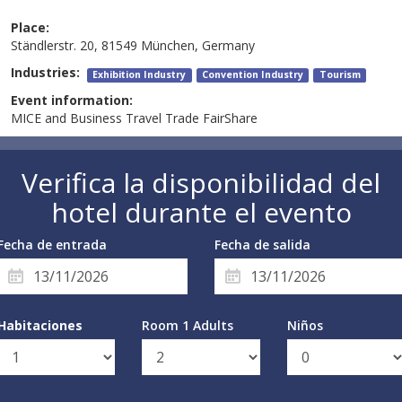
Place:
Ständlerstr. 20, 81549 München, Germany
Industries:
Exhibition Industry
Convention Industry
Tourism
Event information:
MICE and Business Travel Trade FairShare
Verifica la disponibilidad del
hotel durante el evento
Fecha de entrada
Fecha de salida
Habitaciones
Room 1 Adults
Niños