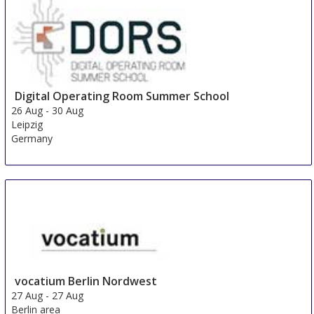
24 Aug
-
25 Aug
Beijing area
China
Digital Operating Room Summer School
26 Aug
-
30 Aug
Leipzig
Germany
vocatium Berlin Nordwest
27 Aug
-
27 Aug
Berlin area