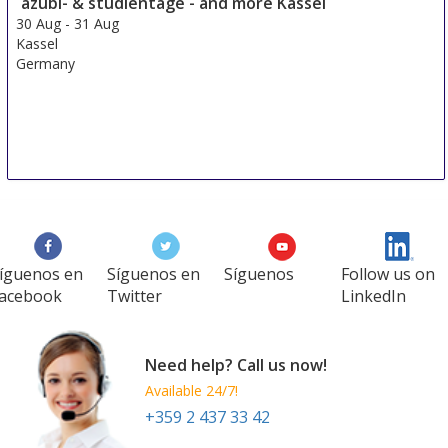
azubi- & studientage - and more Kassel
Germany
30 Aug
-
31 Aug
Kassel
Germany
íguenos en
Síguenos en
Síguenos
Follow us on
acebook
Twitter
LinkedIn
Need help? Call us now!
Available 24/7!
+359 2 437 33 42