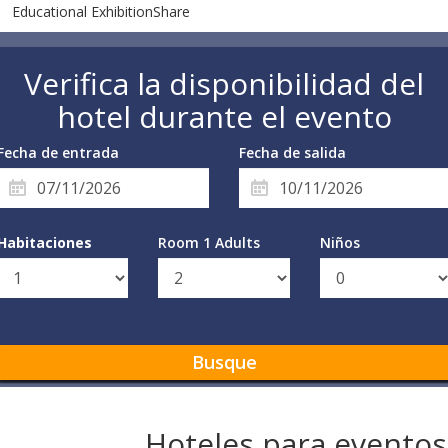
Educational ExhibitionShare
Verifica la disponibilidad del
hotel durante el evento
Fecha de entrada
Fecha de salida
Habitaciones
Room 1 Adults
Niños
Busque
Hoteles para eventos