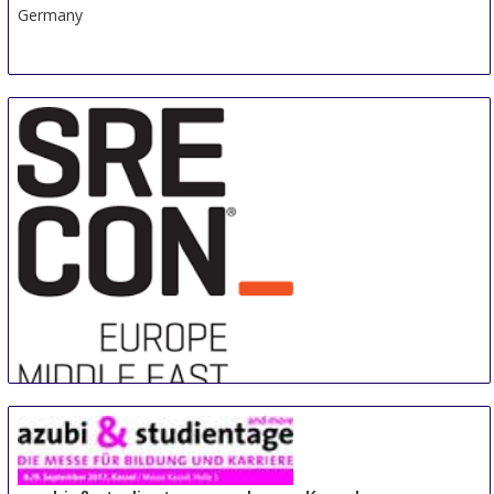
Germany
Sre Con Europe Middle East Africa
29 Aug
-
31 Aug
Duesseldorf area