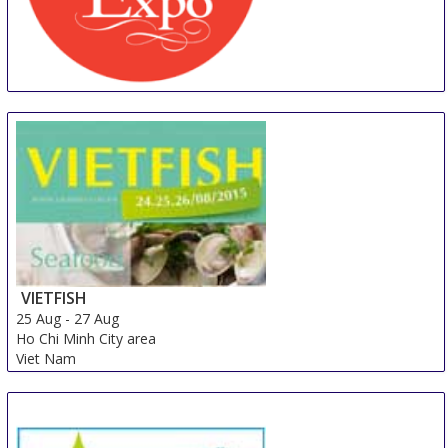
Foodservice & Hospitality Expo
25 Aug
-
27 Aug
Los Angeles area
United States
VIETFISH
25 Aug
-
27 Aug
Ho Chi Minh City area
Viet Nam