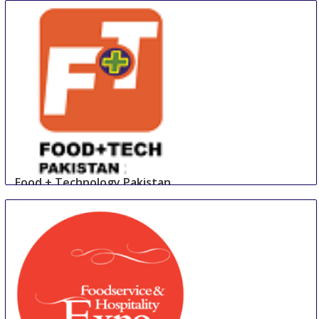
India
Food + Technology Pakistan
23 Aug
-
25 Aug
Lahore
Pakistan