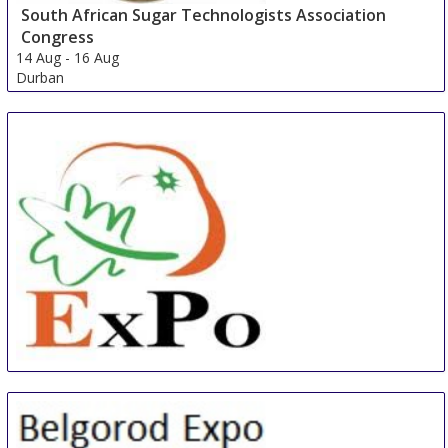
South African Sugar Technologists Association
Congress
14 Aug
-
16 Aug
Durban
South Africa
China International Organic & Green Food Industry
Expo
15 Aug
-
17 Aug
Shanghai