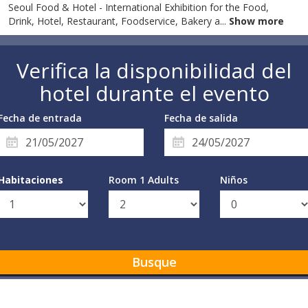
Seoul Food & Hotel - International Exhibition for the Food,
Drink, Hotel, Restaurant, Foodservice, Bakery a
...
Show more
Verifica la disponibilidad del
hotel durante el evento
Fecha de entrada
Fecha de salida
Habitaciones
Room 1 Adults
Niños
Busque