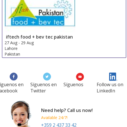
iftech food + bev tec pakistan
27 Aug
-
29 Aug
Lahore
Pakistan
íguenos en
Síguenos en
Síguenos
Follow us on
acebook
Twitter
LinkedIn
Need help? Call us now!
Available 24/7!
+359 2 437 33 42