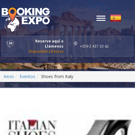
Toggle
navigation
Reserve aquí o
Llámenos
+359 2 437 33 42
Disponible 24 horas
Inicio
Eventos
Shoes from Italy