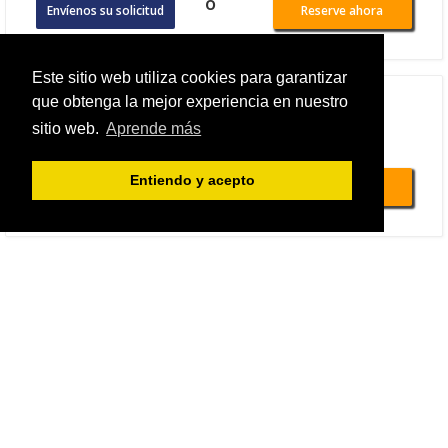
o
Envíenos su solicitud
Reserve ahora
Este sitio web utiliza cookies para garantizar
Imperial Hotel Tokyo
que obtenga la mejor experiencia en nuestro
sitio web.
Aprende más
Total de 511.58 EUR
Entiendo y acepto
o
Envíenos su solicitud
Reserve ahora
JR Kyushu Hotel Blossom Shinjuku
Total de 589.3 EUR
o
Envíenos su solicitud
Reserve ahora