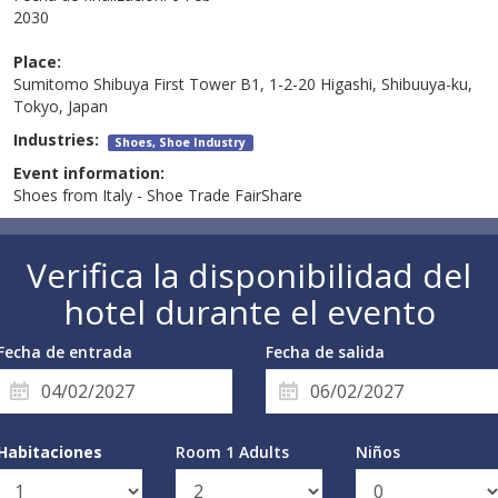
2030
Place:
Sumitomo Shibuya First Tower B1, 1-2-20 Higashi, Shibuuya-ku,
Tokyo, Japan
Industries:
Shoes, Shoe Industry
Event information:
Shoes from Italy - Shoe Trade FairShare
Verifica la disponibilidad del
hotel durante el evento
Fecha de entrada
Fecha de salida
Habitaciones
Room 1 Adults
Niños