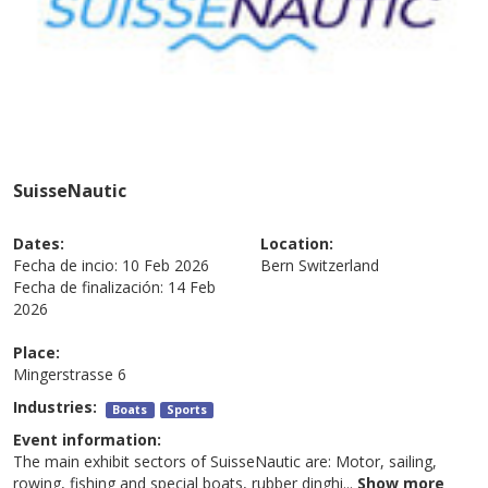
SuisseNautic
Dates:
Location:
Fecha de incio:
10 Feb 2026
Bern
Switzerland
Fecha de finalización:
14 Feb
2026
Place:
Mingerstrasse 6
Industries:
Boats
Sports
Event information:
The main exhibit sectors of SuisseNautic are: Motor, sailing,
rowing, fishing and special boats, rubber dinghi
...
Show more