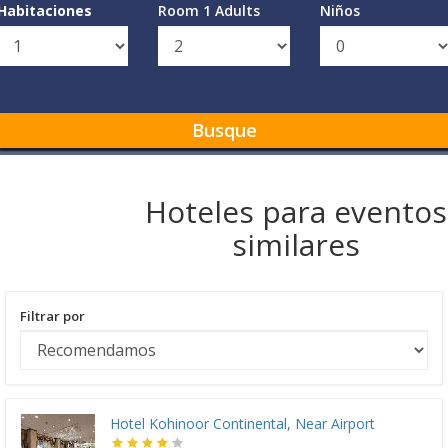
Habitaciones
Room 1 Adults
Niños
Busque
Hoteles para eventos
similares
Filtrar por
Hotel Kohinoor Continental, Near Airport