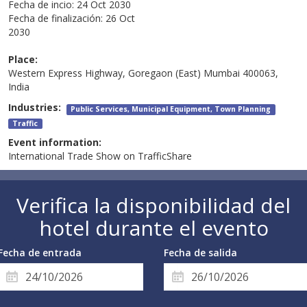
Fecha de incio:
24 Oct 2030
Fecha de finalización:
26 Oct
2030
Place:
Western Express Highway, Goregaon (East) Mumbai 400063,
India
Industries:
Public Services, Municipal Equipment, Town Planning
Traffic
Event information:
International Trade Show on TrafficShare
Verifica la disponibilidad del
hotel durante el evento
Fecha de entrada
Fecha de salida