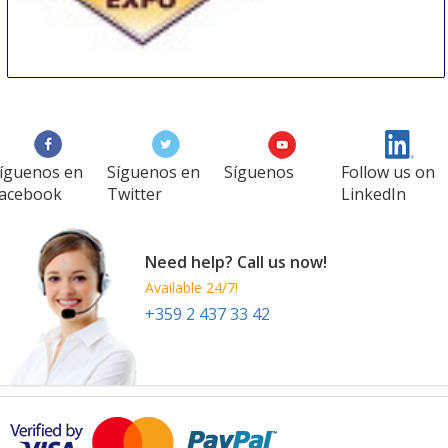
The Utility Expo
28 Sep
-
30 Sep
Louisville
United States
íguenos en
Síguenos en
Síguenos
Follow us on
acebook
Twitter
LinkedIn
Need help? Call us now!
Available 24/7!
+359 2 437 33 42