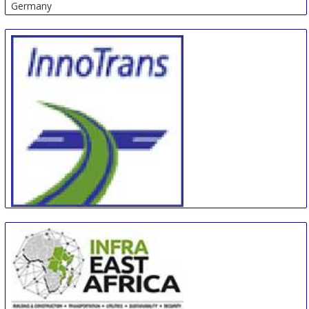
Germany
InnoTrans
24 Sep
-
27 Sep
Berlin
Germany