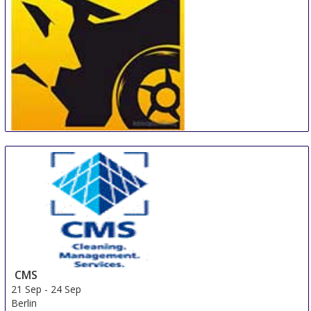
MotorExpoShow
18 Sep
-
22 Sep
Krasnoyarsk
Russian Federation
CMS
21 Sep
-
24 Sep
Berlin