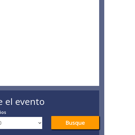
e el evento
ños
Busque