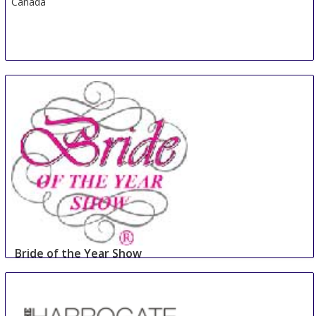
Canada
Bride of the Year Show
2 Sep
-
3 Sep
Dublin
Ireland