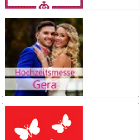
TrauZeit
11 Sep
-
12 Sep
Bremen
Germany
Hochzeitsmesse Gera
14 Sep
-
15 Sep
Gera
Germany