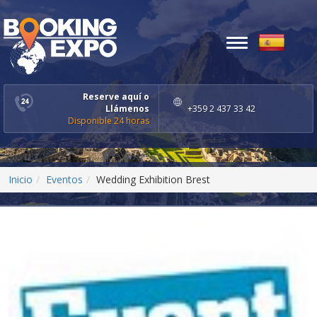
Toggle
navigation
Reserve aquí o
Llámenos
+359 2 437 33 42
Disponible 24 horas
Inicio
Eventos
Wedding Exhibition Brest