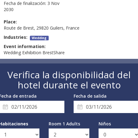
Fecha de finalización:
3 Nov
2030
Place:
Route de Brest, 29820 Guilers, France
Industries:
Wedding
Event information:
Wedding Exhibition BrestShare
Verifica la disponibilidad del
hotel durante el evento
Fecha de entrada
Fecha de salida
Habitaciones
Room 1 Adults
Niños