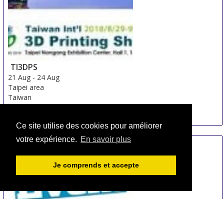
Unattended Retail Exhibition
15 Aug
-
17 Aug
Shanghai
China
TI3DPS
21 Aug
-
24 Aug
Taipei area
Taiwan
Ce site utilise des cookies pour améliorer
votre expérience.
En savoir plus
Je comprends et accepte
DPES Sign Expo China - Autumn